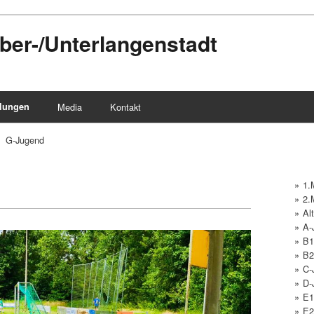
ber-/Unterlangenstadt
ilungen
Media
Kontakt
G-Jugend
1.
2.
Alt
A-
B1
B2
C-
D-
E1
E2