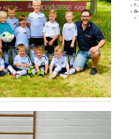
F-
G-